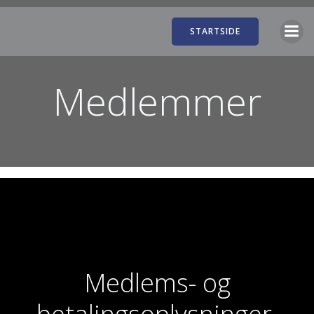
Videre
til
STARTSIDE
indhold
Medlemmer
Medlems- og